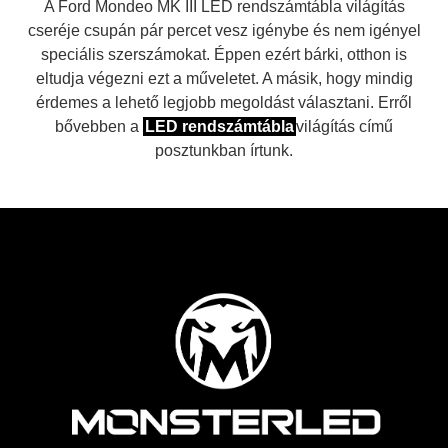
A Ford Mondeo MK III LED rendszámtábla világítás
cseréje csupán pár percet vesz igénybe és nem igényel
speciális szerszámokat. Éppen ezért bárki, otthon is
eltudja végezni ezt a műveletet. A másik, hogy mindig
érdemes a lehető legjobb megoldást választani. Erről
bővebben a
LED rendszámtábla
világítás című
posztunkban írtunk.