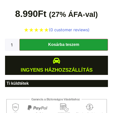
8.990
Ft
(27% ÁFA-val)
(
0
customer reviews)
Kosárba teszem
INGYENS HÁZHOZSZÁLLÍTÁS
Ti küldtétek