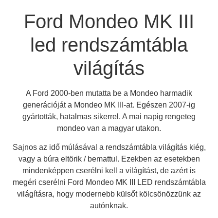
Ford Mondeo MK III
led rendszámtábla
világítás
A Ford 2000-ben mutatta be a Mondeo harmadik
generációját a Mondeo MK III-at. Egészen 2007-ig
gyártották, hatalmas sikerrel. A mai napig rengeteg
mondeo van a magyar utakon.
Sajnos az idő múlásával a rendszámtábla világítás kiég,
vagy a búra eltörik / bemattul. Ezekben az esetekben
A terméket hozzá adtad a
mindenképpen cserélni kell a világítást, de azért is
kívánság listához
megéri cserélni Ford Mondeo MK III LED rendszámtábla
világításra, hogy modernebb külsőt kölcsönözzünk az
autónknak.