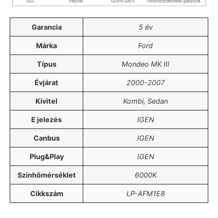
Garancia
5 év
Márka
Ford
Típus
Mondeo MK III
Évjárat
2000-2007
Kivitel
Kombi, Sedan
E jelezés
IGEN
Canbus
IGEN
Plug&Play
IGEN
Színhőmérséklet
6000K
Cikkszám
LP-AFM1E8