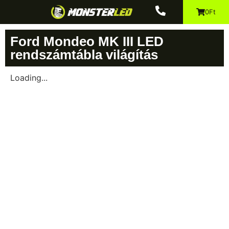
0Ft
Ford Mondeo MK III LED
rendszámtábla világítás
Loading...