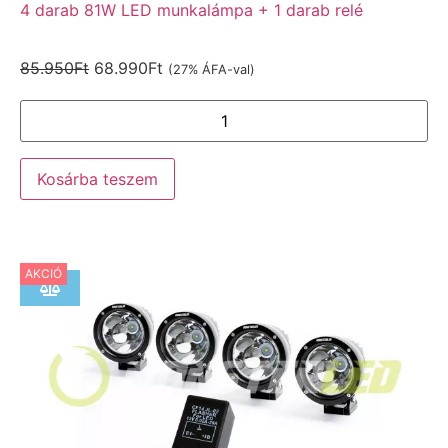
4 darab 81W LED munkalámpa + 1 darab relé
85.950
Ft
68.990
Ft
(27% ÁFA-val)
Kosárba teszem
AKCIÓ
A terméket hozzá adtad a
kívánság listához