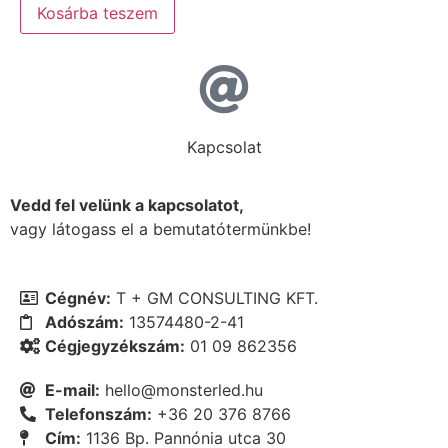
Kosárba teszem
Kapcsolat
Vedd fel velünk a kapcsolatot,
vagy látogass el a bemutatótermünkbe!
Cégnév:
T + GM CONSULTING KFT.
Adószám:
13574480-2-41
Cégjegyzékszám:
01 09 862356
E-mail:
hello@monsterled.hu
Telefonszám:
+36 20 376 8766
Cím:
1136 Bp. Pannónia utca 30