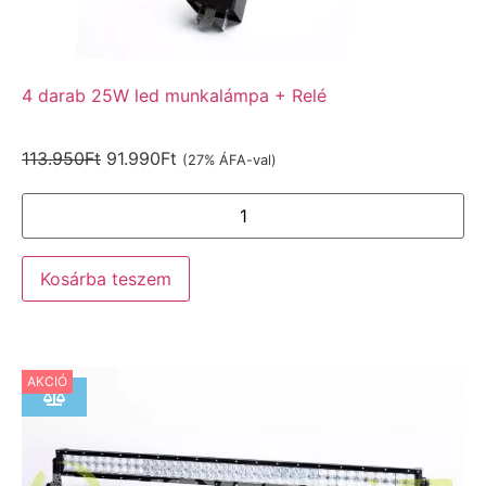
4 darab 25W led munkalámpa + Relé
113.950
Ft
91.990
Ft
(27% ÁFA-val)
Kosárba teszem
AKCIÓ