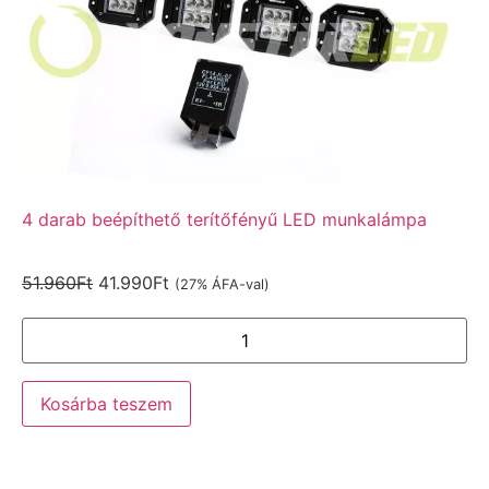
4 darab beépíthető terítőfényű LED munkalámpa
51.960
Ft
41.990
Ft
(27% ÁFA-val)
Kosárba teszem