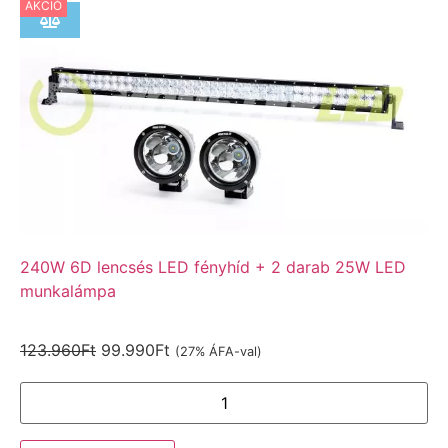
AKCIÓ
240W 6D lencsés LED fényhíd + 2 darab 25W LED
munkalámpa
123.960
Ft
99.990
Ft
(27% ÁFA-val)