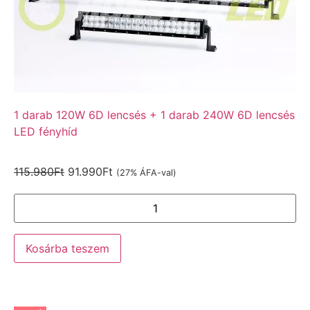
1 darab 120W 6D lencsés + 1 darab 240W 6D lencsés
LED fényhíd
115.980
Ft
91.990
Ft
(27% ÁFA-val)
Kosárba teszem