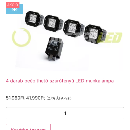
AKCIÓ
4 darab beépíthető szúrófényű LED munkalámpa
51.960
Ft
41.990
Ft
(27% ÁFA-val)
Kosárba teszem