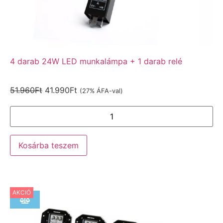
4 darab 24W LED munkalámpa + 1 darab relé
51.960
Ft
41.990
Ft
(27% ÁFA-val)
Kosárba teszem
AKCIÓ