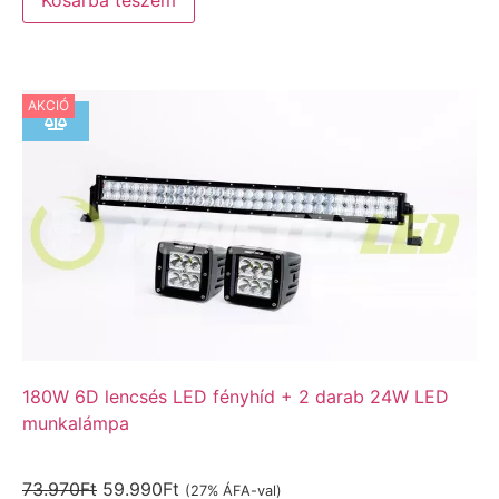
AKCIÓ
180W 6D lencsés LED fényhíd + 2 darab 24W LED
munkalámpa
73.970
Ft
59.990
Ft
(27% ÁFA-val)