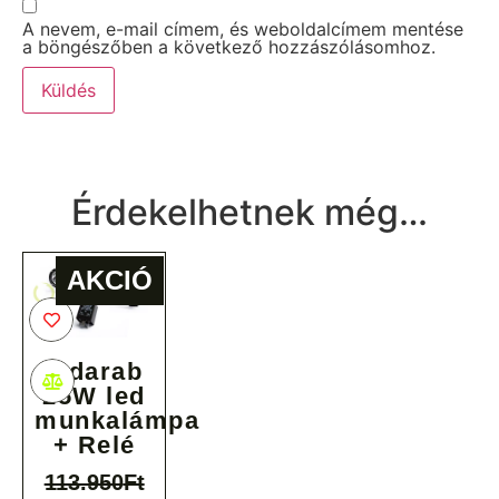
A nevem, e-mail címem, és weboldalcímem mentése
a böngészőben a következő hozzászólásomhoz.
Érdekelhetnek még…
AKCIÓ
4 darab
25W led
munkalámpa
+ Relé
113.950
Ft