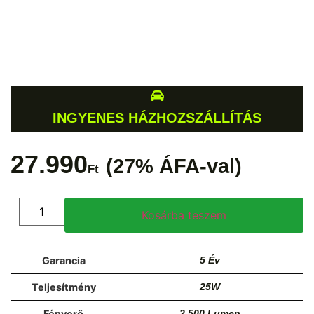
INGYENES HÁZHOZSZÁLLÍTÁS
27.990
(27% ÁFA-val)
Ft
Kosárba teszem
Garancia
5 Év
Teljesítmény
25W
Fényerő
2.500 Lumen