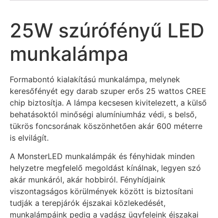
25W szúrófényű LED
munkalámpa
Formabontó kialakítású munkalámpa, melynek
keresőfényét egy darab szuper erős 25 wattos CREE
chip biztosítja. A lámpa kecsesen kivitelezett, a külső
behatásoktól minőségi alumíniumház védi, s belső,
tükrös foncsorának köszönhetően akár 600 méterre
is elvilágít.
A MonsterLED munkalámpák és fényhidak minden
helyzetre megfelelő megoldást kínálnak, legyen szó
A terméket hozzá adtad a
akár munkáról, akár hobbiról. Fényhídjaink
viszontagságos körülmények között is biztosítani
kívánság listához
tudják a terepjárók éjszakai közlekedését,
munkalámpáink pedig a vadász ügyfeleink éjszakai