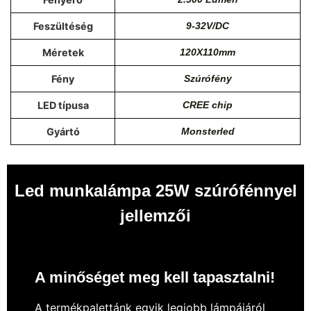
Feszültéség
9-32V/DC
Méretek
120X110mm
Fény
Szúrófény
LED típusa
CREE chip
Gyártó
Monsterled
Led munkalámpa 25W szúrófénnyel
jellemzői
A minőséget meg kell tapasztalni!
A termékpalettánk egyik legjobb lámpájáról