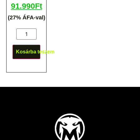
91.990
Ft
(27% ÁFA-val)
Kosárba teszem