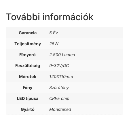
További információk
Garancia
5 Év
Teljesítmény
25W
Fényerő
2.500 Lumen
Feszültéség
9-32V/DC
Méretek
120X110mm
Fény
Szúrófény
LED típusa
CREE chip
Gyártó
Monsterled