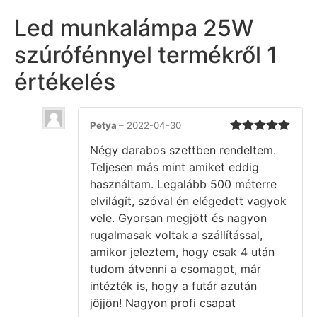
Led munkalámpa 25W
szúrófénnyel
termékről 1
értékelés
Petya
–
2022-04-30
Értékelés:
5
Négy darabos szettben rendeltem.
/ 5
Teljesen más mint amiket eddig
használtam. Legalább 500 méterre
elvilágít, szóval én elégedett vagyok
vele. Gyorsan megjött és nagyon
rugalmasak voltak a szállítással,
amikor jeleztem, hogy csak 4 után
tudom átvenni a csomagot, már
intézték is, hogy a futár azután
jöjjön! Nagyon profi csapat