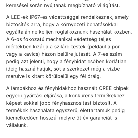
keresései során nyújtanak megbízható világítást.
A LED-ek IP67-es védettséggel rendelkeznek, amely
biztosíték arra, hogy a környezeti behatásokkal
egyáltalán ne kelljen foglalkoznunk használat közben.
A 6-os fokozatú mechanikai védettség teljes
mértékben kizárja a szilárd testek (például a por
vagy a kavics) házon belülre jutását. A 7-es szám
pedig azt jelenti, hogy a fényhidat esőben korlátlan
ideig használhatjuk, sőt a szerkezet még a vízbe
merülve is kitart körülbelül egy fél óráig.
A lámpákhoz és fényhidakhoz használt CREE chipek
egyedi gyártási eljárása, a konkurens termékekhez
képest sokkal jobb fényhasznosítást biztosít. A
termékek használata egyszerű, élettartamuk pedig
kiemelkedően hosszú, melyre öt év garanciát is
vállalunk.