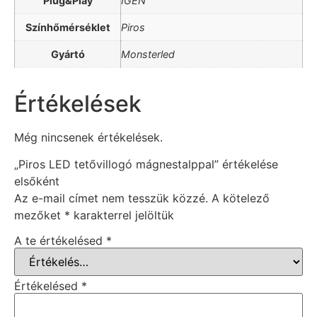
Plug&Play
IGEN
Színhőmérséklet
Piros
Gyártó
Monsterled
Értékelések
Még nincsenek értékelések.
„Piros LED tetővillogó mágnestalppal” értékelése
elsőként
Az e-mail címet nem tesszük közzé.
A kötelező
mezőket
*
karakterrel jelöltük
A te értékelésed
*
Értékelésed
*