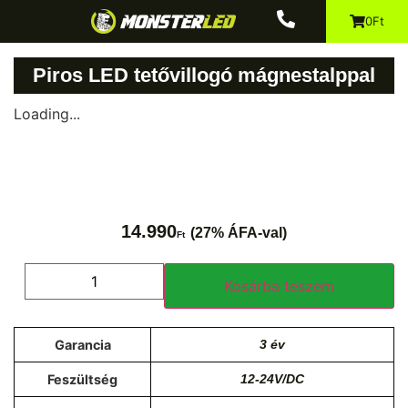
0Ft
Piros LED tetővillogó mágnestalppal
Loading...
14.990
(27% ÁFA-val)
Ft
Kosárba teszem
Garancia
3 év
Feszültség
12-24V/DC