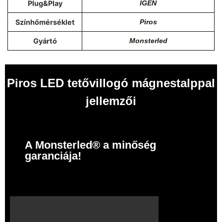
Plug&Play
IGEN
Színhőmérséklet
Piros
Gyártó
Monsterled
Piros LED tetővillogó mágnestalppal
jellemzői
A Monsterled® a minőség
garanciája!