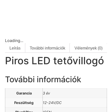
Loading...
Leírás
További információk
Vélemények (0)
Piros LED tetővillogó
További információk
Garancia
3 év
Feszültség
12-24V/DC
A terméket hozzá adtad a
kívánság listához