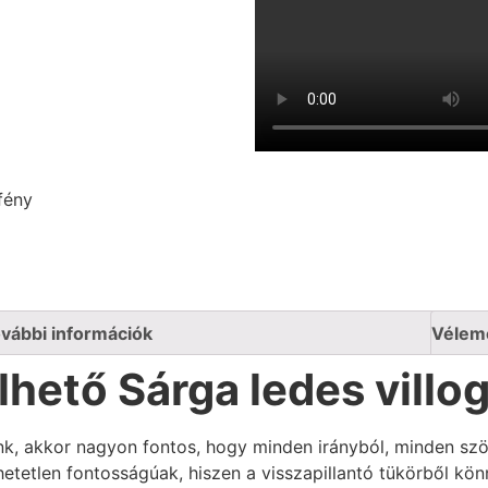
fény
vábbi információk
Vélem
lhető Sárga ledes villo
k, akkor nagyon fontos, hogy minden irányból, minden szö
etetlen fontosságúak, hiszen a visszapillantó tükörből kö