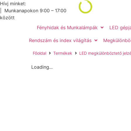
Hívj minket:
+36 (20) 376-8766
|
Munkanapokon 9:00 – 17:00
között
Fényhidak és Munkalámpák
LED gépj
Rendszám és index világítás
Megkülönböz
Főoldal
Termékek
LED megkülönböztető jelz
Loading...