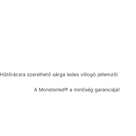
Hűtőrácsra szerelhető sárga ledes villogó jellemzői
A Monsterled® a minőség garanciája!