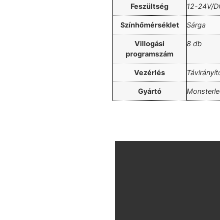
Feszültség
12-24V/D
Színhőmérséklet
Sárga
Villogási
8 db
programszám
Vezérlés
Távirányít
Gyártó
Monsterl