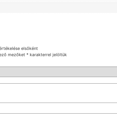
értékelése elsőként
lező mezőket
*
karakterrel jelöltük