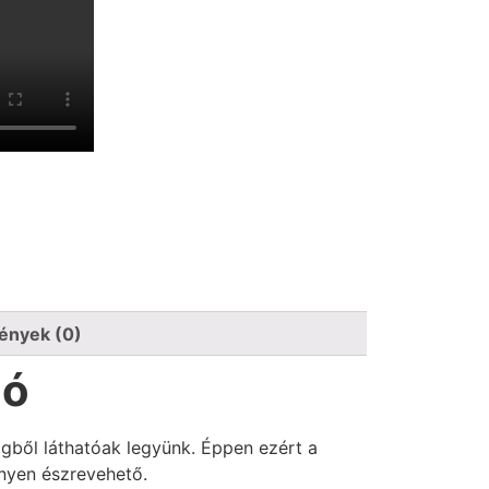
ények (0)
gó
gből láthatóak legyünk. Éppen ezért a
nnyen észrevehető.