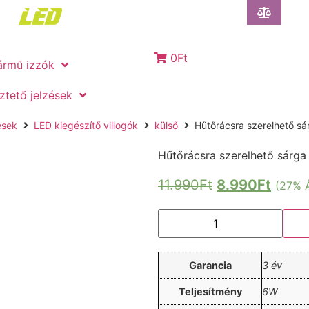
0Ft
ármű izzók
tető jelzések
ések
LED kiegészítő villogók
külső
Hűtőrácsra szerelhető sár
Hűtőrácsra szerelhető sárga 
11.990
Ft
8.990
Ft
(27% 
Garancia
3 év
Teljesítmény
6W