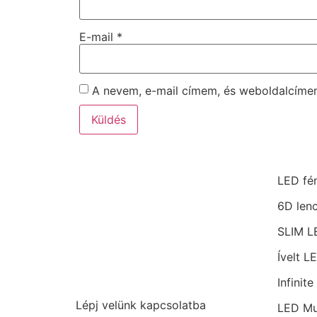
E-mail
*
A nevem, e-mail címem, és weboldalcím
LED fé
6D len
SLIM L
Ívelt L
Infinit
Lépj velünk kapcsolatba
LED M