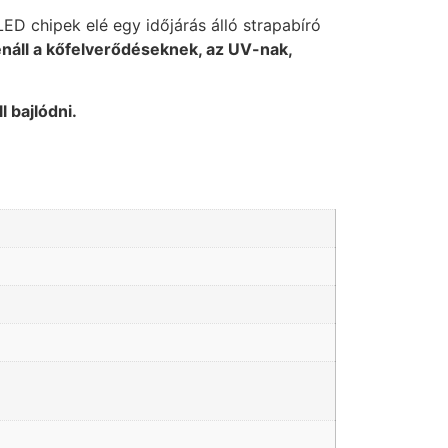
ED chipek elé egy időjárás álló strapabíró
enáll a kőfelverődéseknek, az UV-nak,
 bajlódni.
oz