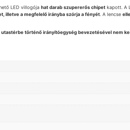
hető LED villogója
hat darab szupererős chipet
kapott. A L
, illetve a megfelelő irányba szórja a fényét
. A lencse
ell
az utastérbe történő irányítóegység bevezetésével nem kell
 terméket hozzá adtad a kívánság listáh