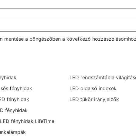
em mentése a böngészőben a következő hozzászólásomhoz
nyhidak
LED rendszámtábla világítás
csés fényhidak
LED oldalsó indexek
ED fényhidak
LED tükör irányjelzők
ED fényhidak
e LED fényhidak LifeTime
unkalámpák