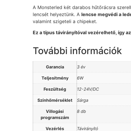
A Monsterled két darabos hűtőrácsra szerel
lencsét helyeztünk. A
lencse megvédi a ledet
valamint szigeteli a chipeket.
Ez a típus távirányítóval vezérelhető, így 
További információk
A
Garancia
3 év
Teljesítmény
6W
Feszültség
12-24V/DC
Színhőmérséklet
Sárga
Villogási
8 db
programszám
Vezérlés
Távirányító