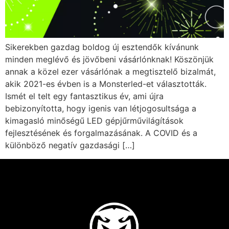
Sikerekben gazdag boldog új esztendők kívánunk
minden meglévő és jövőbeni vásárlónknak! Köszönjük
annak a közel ezer vásárlónak a megtisztelő bizalmát,
akik 2021-es évben is a Monsterled-et választották.
Ismét el telt egy fantasztikus év, ami újra
bebizonyította, hogy igenis van létjogosultsága a
kimagasló minőségű LED gépjűrművilágítások
fejlesztésének és forgalmazásának. A COVID és a
különböző negatív gazdasági […]
A terméket hozzá adtad a
kívánság listához