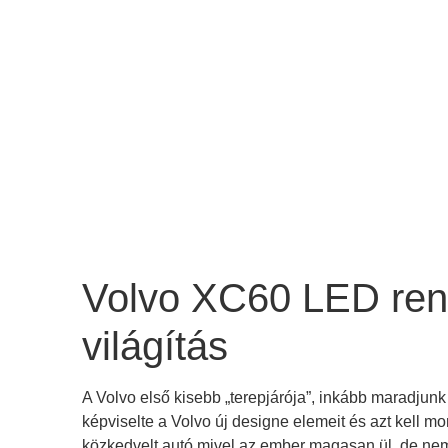
Volvo XC60 LED ren
világítás
A Volvo első kisebb „terepjárója”, inkább maradjunk
képviselte a Volvo új designe elemeit és azt kell m
közkedvelt autó mivel az ember magasan ül, de ne