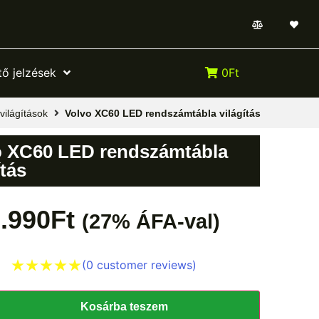
ő jelzések
0Ft
világítások
Volvo XC60 LED rendszámtábla világítás
o XC60 LED rendszámtábla
ítás
.990
Ft
(27% ÁFA-val)
(
0
customer reviews)
Kosárba teszem