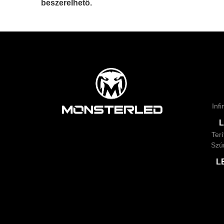
beszerelhető.
Inf
Ter
Szú
L