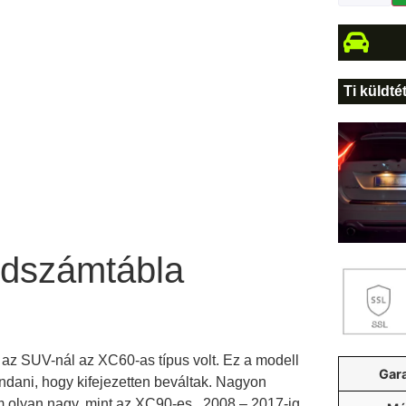
Ti küldté
dszámtábla
 az SUV-nál az XC60-as típus volt. Ez a modell
Gar
ondani, hogy kifejezetten beváltak. Nagyon
m olyan nagy, mint az XC90-es. 2008 – 2017-ig