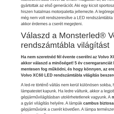
gyártottak az első generációt. Aki egy kicsit sportosa
hiszen hatalmas motorpaletta jellemezte. A legöreg
még nem volt rendszeresítve a LED rendszámtábla vi
A
akkor érdemes a cserét megejteni.
Válaszd a Monsterled® 
rendszámtábla világítást
Ha nem szeretnéd fél évente cserélni az Volvo 
akkor válaszd a minőséget! 5 év cseregaranciát 
mentesen fog működni, és hogy könnyen, az ered
Volvo XC60 LED rendszámtábla világítás beszere
A led-re történő váltás nem kerül különösen sokba,
lámpatestet kapunk. Ha ledre váltunk, akkor a legjo
gépjárművilágításban utolérhetetlenek vagyunk. A
m
a gyári világítás helyére. A lámpák
cambus biztosa
gépjárművünk a cserét követően. A lámpa természe