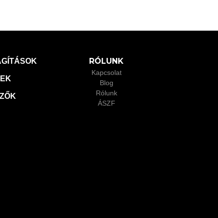
RÓLUNK
ÁGÍTÁSOK
Kapcsolat
XEK
Blog
Rólunk
LZŐK
ÁSZF