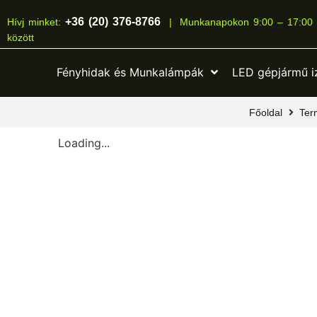
+36 (20) 376-8766
Hívj minket:
|
Munkanapokon 9:00 – 17:00
között
Fényhidak és Munkalámpák
LED gépjármű i
Főoldal
Ter
Loading...