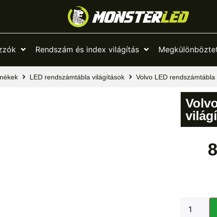
zzók
Rendszám és index világítás
Megkülönböztet
mékek
LED rendszámtábla világítások
Volvo LED rendszámtábla 
Volv
világ
8