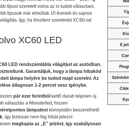
Má
bb típust szeretett volna az is tudott választani,
Tí
ebb típusok már elmúltak 10 évesek és sajnos
lágítás. Így, ha frissíteni szeretnéd XC60-od
Évj
 terméket hozzá adtad a kívánság listáh
Kiv
Volvo XC60 LED
E je
Ca
XC60 LED rendszámtábla világítást az autódban,
Plug
biztosítunk. Garantáljuk, hogy a lámpa hibakód
Színhőm
eti lámpa helyére be tudod majd szerelni.
Az
lése átlagosan 1-2 percet vesz igénybe.
Cik
 hiszen
pár ezer forintból
kettő darab teljesen új
Gy
bb választás a Monsterled, hiszen
éretpontos lámpatest
könnyedén beszerelhető
k
, így biztosan nem fog hibát jelezni
tesen
megkapta az „E” jelzést, így szabályosan