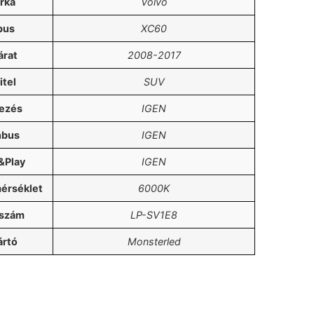
rka
Volvo
pus
XC60
árat
2008-2017
oz
itel
SUV
lezés
IGEN
nbus
IGEN
&Play
IGEN
érséklet
6000K
kszám
LP-SV1E8
ártó
Monsterled