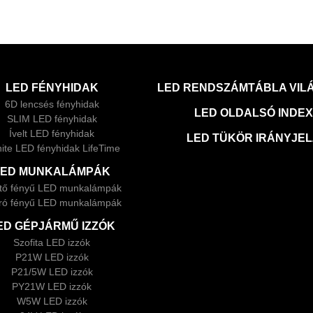
LED FÉNYHIDAK
LED RENDSZÁMTÁBLA VIL
6D lencsés fényhidak
LED OLDALSÓ INDE
SLIM LED fényhidak
Ívelt LED fényhidak
LED TÜKÖR IRÁNYJE
inite LED fényhidak LifeTime
LED MUNKALÁMPÁK
ítő fényű LED munkalámpák
ró fényű LED munkalámpák
ED GÉPJÁRMŰ IZZÓK
Szofita LED izzók
P21W LED izzók
P21/5W LED izzók
PY21W LED izzók
W5W LED izzók