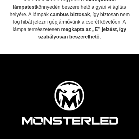
lámpatest
könnyedén beszerelhető a gyári világítás
helyére. A lámpák
cambus biztosak
, így biztosan nem
fog hibát jelezni gépjárművünk a cserét követően. A
lámpa természetesen
megkapta az „E” jelzést, így
szabályosan beszerelhető.