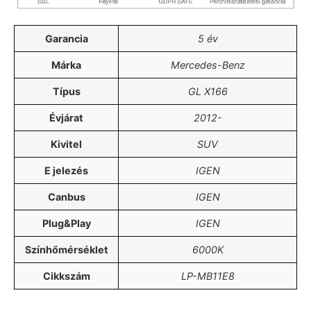
Garancia
5 év
Márka
Mercedes-Benz
Típus
GL X166
Évjárat
2012-
Kivitel
SUV
E jelezés
IGEN
Canbus
IGEN
Plug&Play
IGEN
Színhőmérséklet
6000K
Cikkszám
LP-MB11E8