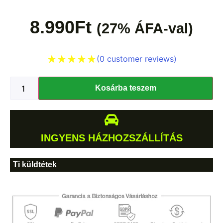
8.990
Ft
(27% ÁFA-val)
(
0
customer reviews)
Kosárba teszem
INGYENS HÁZHOZSZÁLLÍTÁS
Ti küldtétek