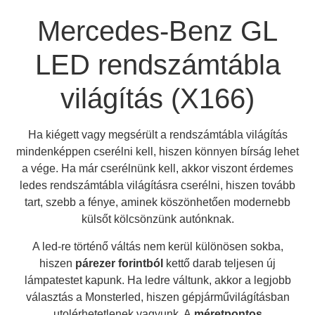
Mercedes-Benz GL
LED rendszámtábla
A terméket hozzá adtad a
kívánság listához
világítás (X166)
Ha kiégett vagy megsérült a rendszámtábla világítás
mindenképpen cserélni kell, hiszen könnyen bírság lehet
a vége. Ha már cserélnünk kell, akkor viszont érdemes
ledes rendszámtábla világításra cserélni, hiszen tovább
tart, szebb a fénye, aminek köszönhetően modernebb
külsőt kölcsönzünk autónknak.
A led-re történő váltás nem kerül különösen sokba,
hiszen
párezer forintból
kettő darab teljesen új
lámpatestet kapunk. Ha ledre váltunk, akkor a legjobb
választás a Monsterled, hiszen gépjárművilágításban
utolérhetetlenek vagyunk. A
méretpontos