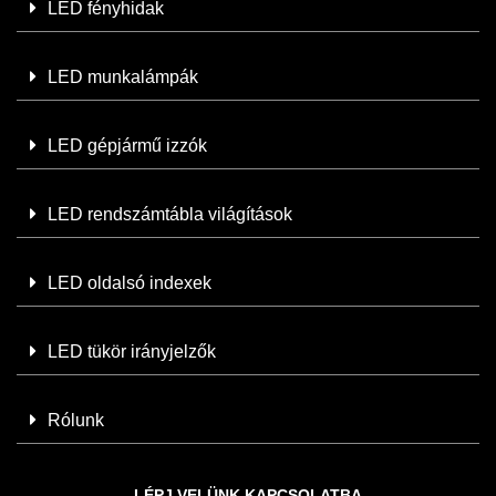
LED fényhidak
LED munkalámpák
LED gépjármű izzók
LED rendszámtábla világítások
LED oldalsó indexek
LED tükör irányjelzők
Rólunk
LÉPJ VELÜNK KAPCSOLATBA