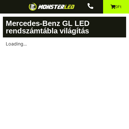
0Ft
Mercedes-Benz GL LED
rendszámtábla világítás
Loading...