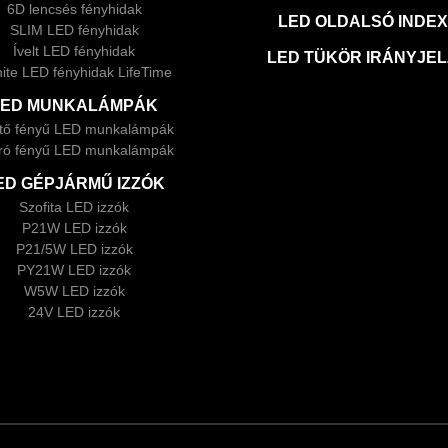
6D lencsés fényhidak
LED OLDALSÓ INDE
SLIM LED fényhidak
Ívelt LED fényhidak
LED TÜKÖR IRÁNYJE
inite LED fényhidak LifeTime
LED MUNKALÁMPÁK
ítő fényű LED munkalámpák
ró fényű LED munkalámpák
ED GÉPJÁRMŰ IZZÓK
Szofita LED izzók
P21W LED izzók
P21/5W LED izzók
PY21W LED izzók
W5W LED izzók
24V LED izzók