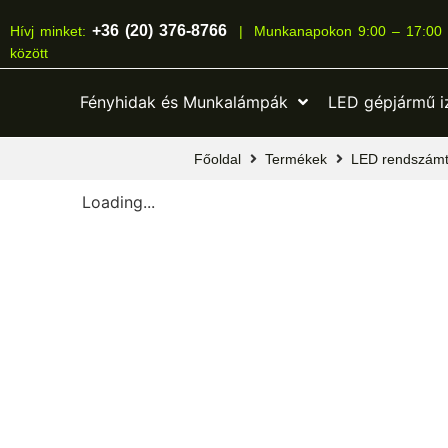
+36 (20) 376-8766
Hívj minket:
|
Munkanapokon 9:00 – 17:00
között
Fényhidak és Munkalámpák
LED gépjármű i
Főoldal
Termékek
LED rendszámtá
Loading...