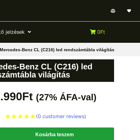
ő jelzések
0Ft
Mercedes-Benz CL (C216) led rendszámtábla világítás
edes-Benz CL (C216) led
zámtábla világítás
.990
Ft
(27% ÁFA-val)
(
0
customer reviews)
Kosárba teszem