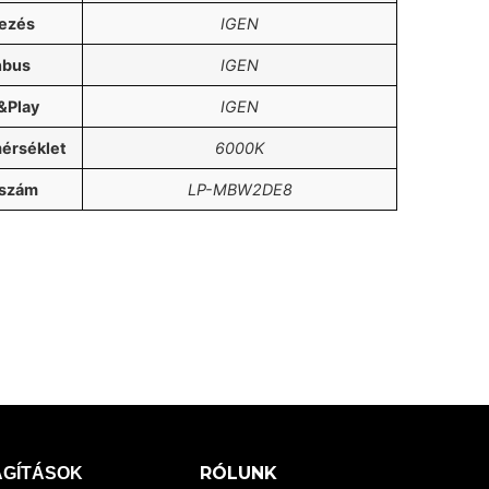
oz
lezés
IGEN
nbus
IGEN
&Play
IGEN
érséklet
6000K
kszám
LP-MBW2DE8
RÓLUNK
ÁGÍTÁSOK