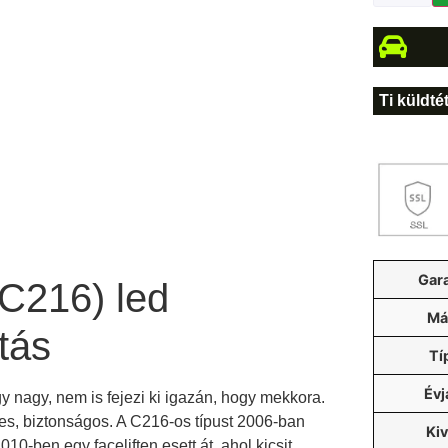
Ti küldté
Gar
C216) led
Má
tás
Tí
Évj
 nagy, nem is fejezi ki igazán, hogy mekkora.
es, biztonságos. A C216-os típust 2006-ban
Kiv
10-ben egy faceliften esett át, ahol kicsit