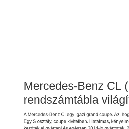
Mercedes-Benz CL (
rendszámtábla világí
A Mercedes-Benz Cl egy igazi grand coupe. Az, hogy
Egy S osztály, coupe kivitelben. Hatalmas, kényelm
kezdték el gyártani és egészen 2014-ig gyártották. 20