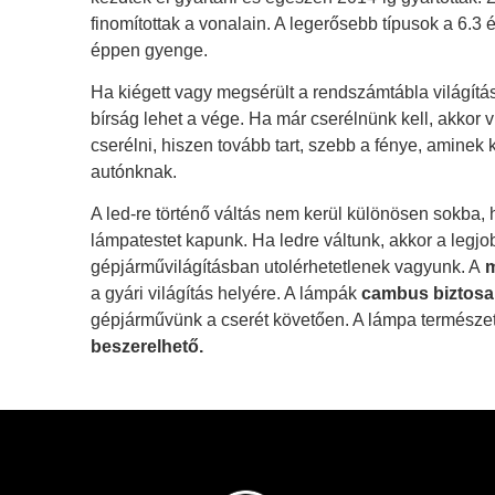
A
finomítottak a vonalain. A legerősebb típusok a 6.3 
éppen gyenge.
Ha kiégett vagy megsérült a rendszámtábla világítá
bírság lehet a vége. Ha már cserélnünk kell, akkor 
cserélni, hiszen tovább tart, szebb a fénye, amin
autónknak.
A led-re történő váltás nem kerül különösen sokba,
lámpatestet kapunk. Ha ledre váltunk, akkor a legjo
gépjárművilágításban utolérhetetlenek vagyunk. A
m
a gyári világítás helyére. A lámpák
cambus biztosa
gépjárművünk a cserét követően. A lámpa termész
beszerelhető.