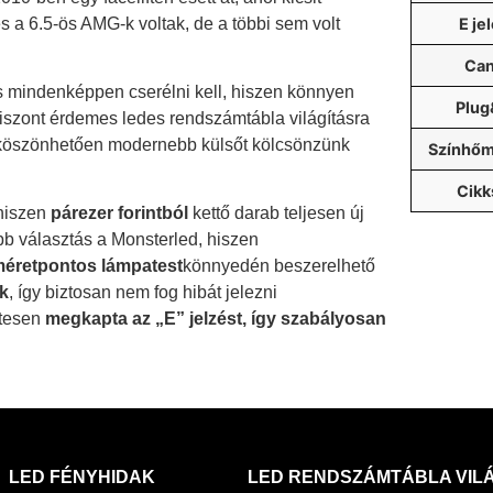
 terméket hozzá adtad a kívánság listáh
és a 6.5-ös AMG-k voltak, de a többi sem volt
E je
Ca
s mindenképpen cserélni kell, hiszen könnyen
Plug
viszont érdemes ledes rendszámtábla világításra
ek köszönhetően modernebb külsőt kölcsönzünk
Színhőm
Cik
 hiszen
párezer forintból
kettő darab teljesen új
bb választás a Monsterled, hiszen
éretpontos lámpatest
könnyedén beszerelhető
k
, így biztosan nem fog hibát jelezni
etesen
megkapta az „E” jelzést, így szabályosan
LED FÉNYHIDAK
LED RENDSZÁMTÁBLA VIL