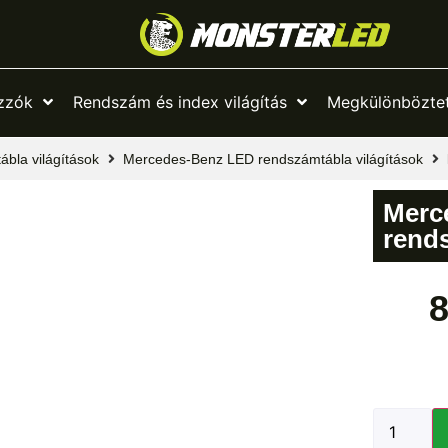
zzók
Rendszám és index világítás
Megkülönböztet
bla világítások
Mercedes-Benz LED rendszámtábla világítások
Merc
rends
8