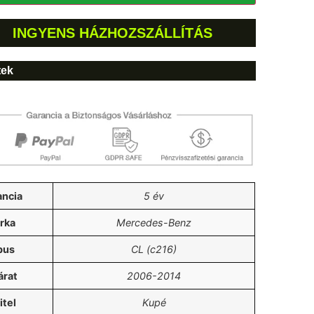
INGYENS HÁZHOZSZÁLLÍTÁS
tek
ancia
5 év
rka
Mercedes-Benz
pus
CL (c216)
árat
2006-2014
itel
Kupé