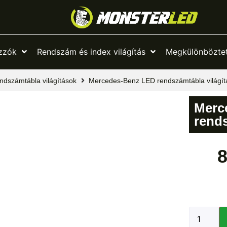
zzók
Rendszám és index világítás
Megkülönböztet
ndszámtábla világítások
Mercedes-Benz LED rendszámtábla világít
Merc
rends
8