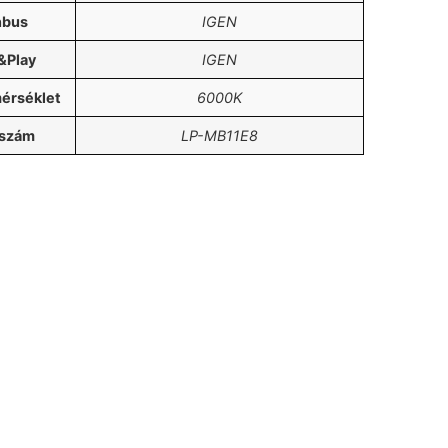
nbus
IGEN
&Play
IGEN
érséklet
6000K
kszám
LP-MB11E8
oz