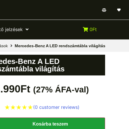
ő jelzések
0Ft
ások
Mercedes-Benz A LED rendszámtábla világítás
edes-Benz A LED
zámtábla világítás
.990
Ft
(27% ÁFA-val)
(
0
customer reviews)
Kosárba teszem