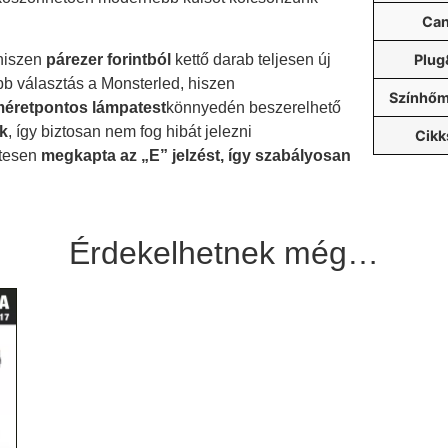
Ca
Plug
hiszen
párezer forintból
kettő darab teljesen új
bb választás a Monsterled, hiszen
Színhőm
éretpontos lámpatest
könnyedén beszerelhető
k
, így biztosan nem fog hibát jelezni
Cik
tesen
megkapta az „E” jelzést, így szabályosan
 terméket hozzá adtad a kívánság listáh
Érdekelhetnek még…