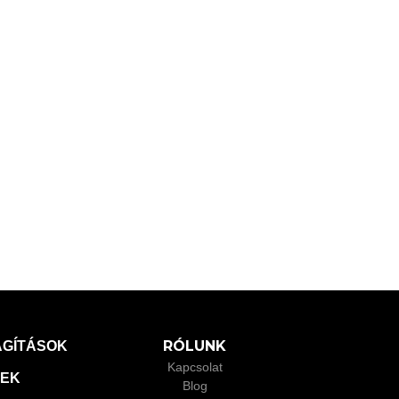
RÓLUNK
ÁGÍTÁSOK
Kapcsolat
XEK
Blog