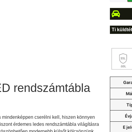
Ti küldté
Gar
ED rendszámtábla
Má
Tí
Évj
s mindenképpen cserélni kell, hiszen könnyen
viszont érdemes ledes rendszámtábla világításra
E je
ek köszönhetően modernebb külsőt kölcsönzünk