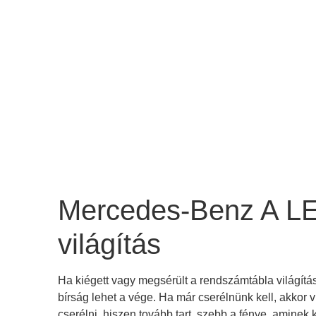
Mercedes-Benz A L
világítás
Ha kiégett vagy megsérült a rendszámtábla világítá
bírság lehet a vége. Ha már cserélnünk kell, akkor 
cserélni, hiszen tovább tart, szebb a fénye, amin