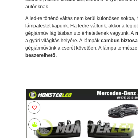
autónknak.
A led-re történő váltás nem kerül különösen sokba, 
lámpatestet kapunk. Ha ledre váltunk, akkor a legjo
gépjárművilágításban utolérhetetlenek vagyunk. A
m
a gyári világítás helyére. A lámpák
cambus biztosa
gépjárművünk a cserét követően. A lámpa természe
beszerelhető.
A