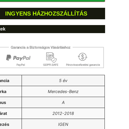
INGYENS HÁZHOZSZÁLLÍTÁS
tek
ancia
5 év
rka
Mercedes-Benz
pus
A
árat
2012-2018
lezés
IGEN