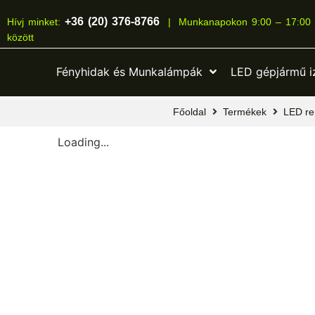
+36 (20) 376-8766
Hívj minket:
|
Munkanapokon 9:00 – 17:00
között
Fényhidak és Munkalámpák
LED gépjármű i
Főoldal
Termékek
LED re
Loading...