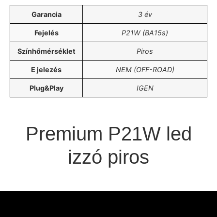
Garancia
3 év
Fejelés
P21W (BA15s)
Színhőmérséklet
Piros
E jelezés
NEM (OFF-ROAD)
Plug&Play
IGEN
A terméket hozzá adtad a
kívánság listához
Premium P21W led
izzó piros