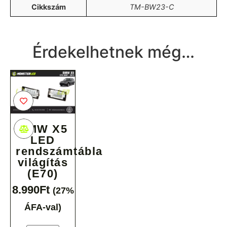
Cikkszám
TM-BW23-C
Érdekelhetnek még…
A terméket hozzá adtad a
kívánság listához
BMW X5
LED
rendszámtábla
világítás
(E70)
8.990
Ft
(27%
ÁFA-val)