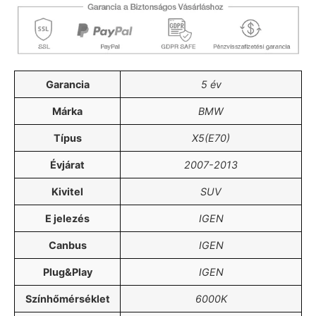
Garancia
5 év
Márka
BMW
Típus
X5(E70)
Évjárat
2007-2013
Kivitel
SUV
E jelezés
IGEN
Canbus
IGEN
Plug&Play
IGEN
Színhőmérséklet
6000K