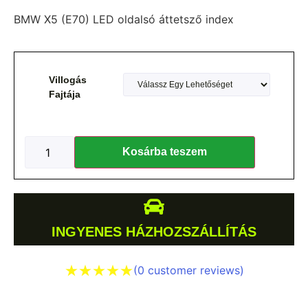
BMW X5 (E70) LED oldalsó áttetsző index
Villogás
Fajtája
Kosárba teszem
INGYENES HÁZHOZSZÁLLÍTÁS
(
0
customer reviews)