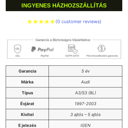
INGYENES HÁZHOZSZÁLLÍTÁS
(
0
customer reviews)
Garancia
5 év
Márka
Audi
Típus
A3/S3 (8L)
Évjárat
1997-2003
Kivitel
3 ajtós – 5 ajtós
E jelezés
IGEN