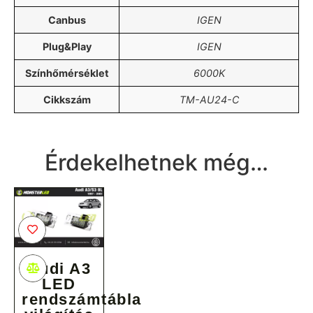
Canbus
IGEN
Plug&Play
IGEN
Színhőmérséklet
6000K
Cikkszám
TM-AU24-C
A terméket hozzá adtad a
kívánság listához
Érdekelhetnek még…
Audi A3
LED
rendszámtábla