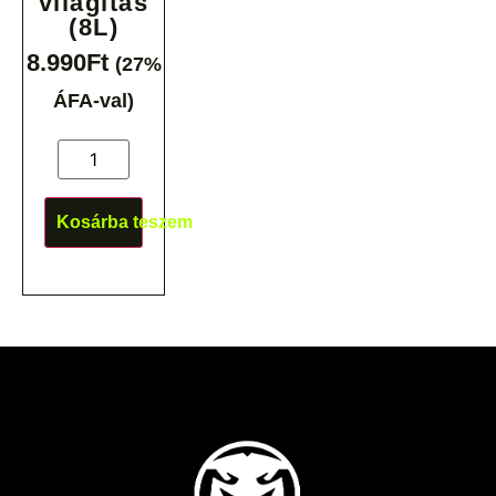
világítás
(8L)
8.990
Ft
(27%
ÁFA-val)
Kosárba teszem